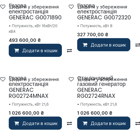
Газова
Газова
Додати у збереження
Додати у збереження
електростанція
електростанція
GENERAC G0071890
GENERAC G0072320
• Потужність, кВт 16кВт/20
• Потужність, кВт 8
кВА
327 700,00
₴
493 600,00
₴
Додати в кошик
Додати в кошик
Compare
Газова
Стаціонарний
Додати у збереження
Додати у збереження
електростанція
газовий генератор
GENERAC
GENERAC
RG02724MNAX
RG02724RNAX
• Потужність, кВт 21,6
• Потужність, кВт 21,6
1 026 600,00
₴
1 026 600,00
₴
Додати в кошик
Compare
Додати в кошик