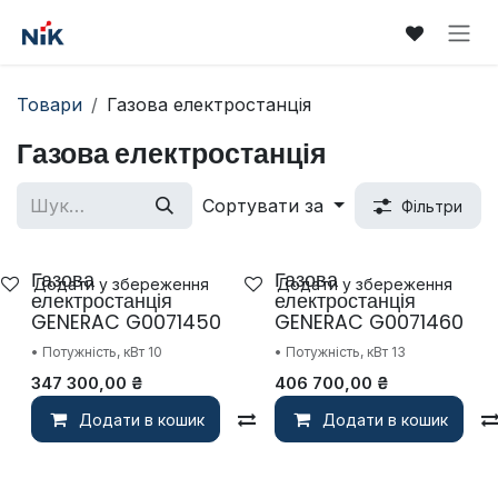
Skip to Content
Товари
Газова електростанція
Газова електростанція
Сортувати за
Фільтри
Газова
Газова
Додати у збереження
Додати у збереження
електростанція
електростанція
GENERAC G0071450
GENERAC G0071460
• Потужність, кВт 10
• Потужність, кВт 13
347 300,00
₴
406 700,00
₴
Додати в кошик
Compare
Додати в кошик