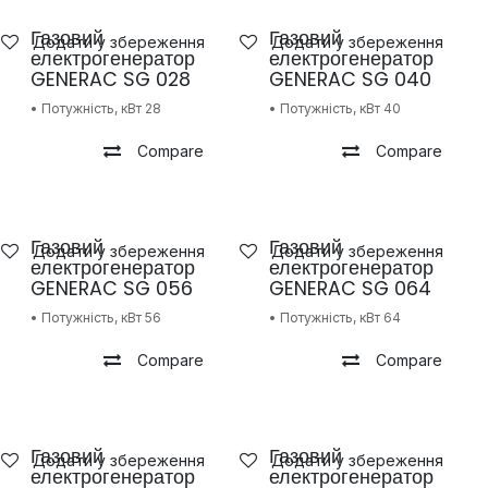
Газовий
Газовий
Додати у збереження
Додати у збереження
електрогенератор
електрогенератор
GENERAC SG 028
GENERAC SG 040
• Потужність, кВт 28
• Потужність, кВт 40
Compare
Compare
Газовий
Газовий
Додати у збереження
Додати у збереження
електрогенератор
електрогенератор
GENERAC SG 056
GENERAC SG 064
• Потужність, кВт 56
• Потужність, кВт 64
Compare
Compare
Газовий
Газовий
Додати у збереження
Додати у збереження
електрогенератор
електрогенератор