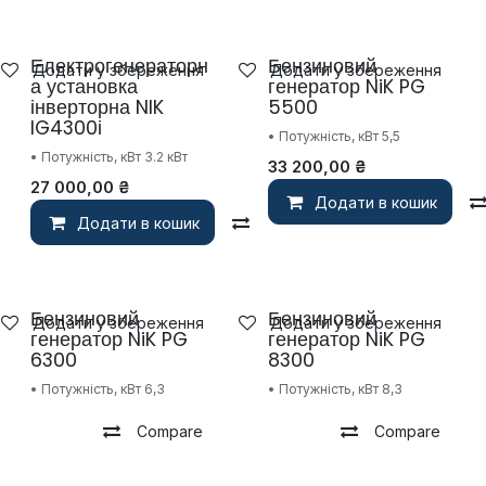
Електрогенераторн
Бензиновий
Додати у збереження
Додати у збереження
а установка
генератор NiK PG
інверторна NIK
5500
IG4300і
• Потужність, кВт 5,5
• Потужність, кВт 3.2 кВт
33 200,00
₴
27 000,00
₴
Додати в кошик
Додати в кошик
Compare
Бензиновий
Бензиновий
Додати у збереження
Додати у збереження
генератор NiK PG
генератор NiK PG
6300
8300
• Потужність, кВт 6,3
• Потужність, кВт 8,3
Compare
Compare