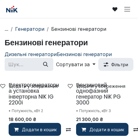
Skip to Content
...
Генератори
Бензинові генератори
Бензинові генератори
Дизельні генератори
Бензинові генератори
Сортувати за
Фільтри
Електрогенераторн
Бензиновий
Додати у збереження
Додати у збереження
а установка
однофазний
інверторна NIK IG
генератор NiK PG
2200i
3000
• Потужність, кВт 2
• Потужність, кВт 3
18 600,00
₴
21 300,00
₴
Додати в кошик
Compare
Додати в кошик