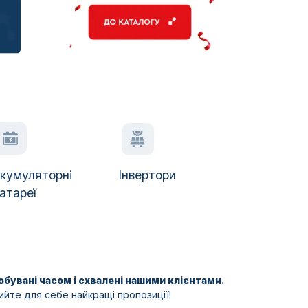
кумуляторні
Інвертори
атареї
бувані часом і схвалені нашими клієнтами.
ийте для себе найкращі пропозиції!