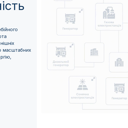
ість
ебійного
ота
нішніх
до масштабних
ргію,