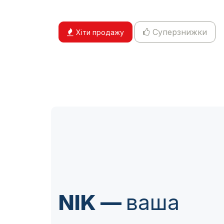
Суперзнижки
Хіти продажу
NIK —
ваша