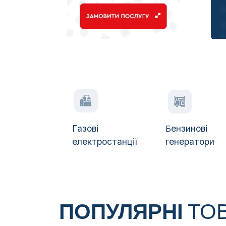
Газові
ензинові
Б
електростанції
генератори
ПОПУЛЯРНІ
ТО