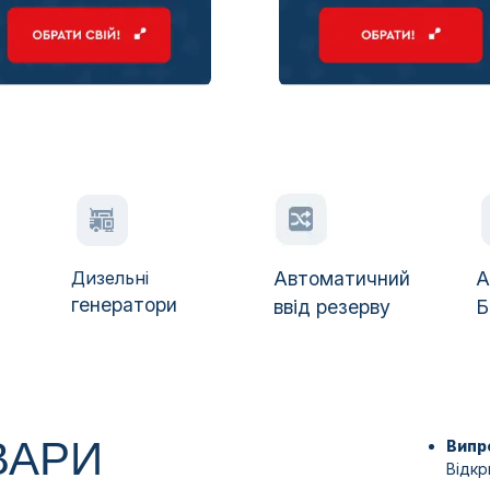
Дизельні
Автоматичний
А
генератори
ввід резерву
Б
ВАРИ
Випро
Відкр