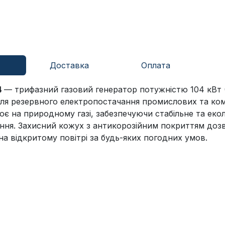
Доставка
Оплата
4
— трифазний газовий генератор потужністю 104 кВт (
ля резервного електропостачання промислових та ко
ює на природному газі, забезпечуючи стабільне та еко
ння. Захисний кожух з антикорозійним покриттям доз
а відкритому повітрі за будь-яких погодних умов.