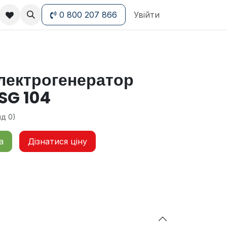
0 800 207 866
Увійти
лектрогенератор
SG 104
яд 0)
а
Дізнатися ціну