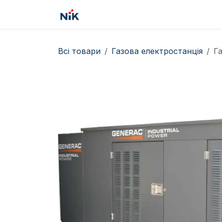
Skip to Content
Головна
Товари
Сервіс
Всі товари
Газова електростанція
Г