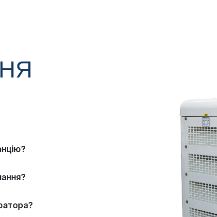
ННЯ
анцію?
нання?
ратора?