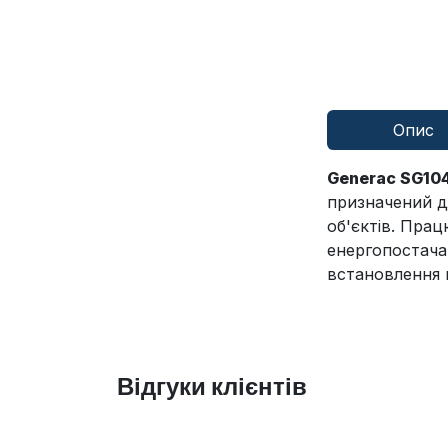
Опис
Generac SG10
призначений д
об'єктів. Прац
енергопостача
встановлення н
Відгуки клієнтів