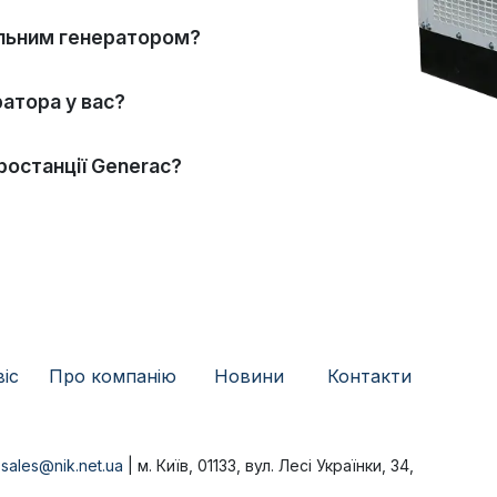
ельним генератором?
атора у вас?
ростанції Generac?
віс
Про компанію
​
Новини
Контакти
|
sales@nik.net.ua
| м. Київ, 01133, вул. Лесі Українки, 34,