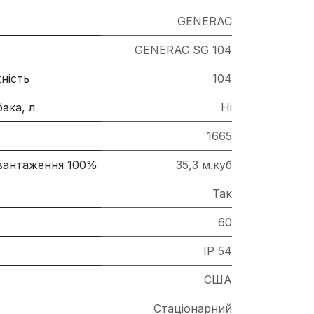
GENERAC
GENERAC SG 104
ність
104
ака, л
Ні
1665
авантаження 100%
35,3 м.куб
Так
60
IP 54
США
Стаціонарний