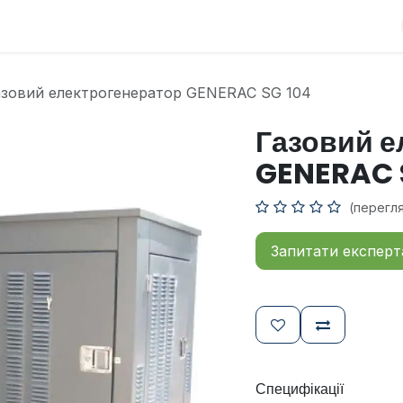
Про компанію
Новини
Контакти
азовий електрогенератор GENERAC SG 104
Газовий е
GENERAC 
(перегл
Запитати експерт
Специфікації