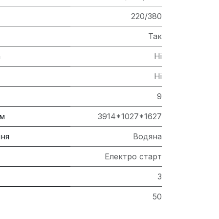
220/380
Так
а
Ні
Ні
9
мм
3914*1027*1627
ня
Водяна
Електро старт
3
50