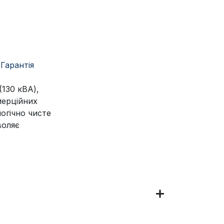
Гарантія
130 кВА),
мерційних
логічно чисте
воляє