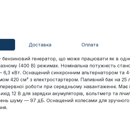
Доставка
Оплата
 бензиновий генератор, що може працювати як в одн
ифазному (400 В) режимах. Номінальна потужність стано
 6,3 кВт. Оснащений синхронним альтернатором та 4
мом 420 см³ з електростартером. Паливний бак на 25 
зперервної роботи при середньому навантаженні. Має 
вихід 12 В для зарядки акумуляторів, вольтметр та лічи
вень шуму — 97 дБ. Оснащений колесами для зручного
ня.