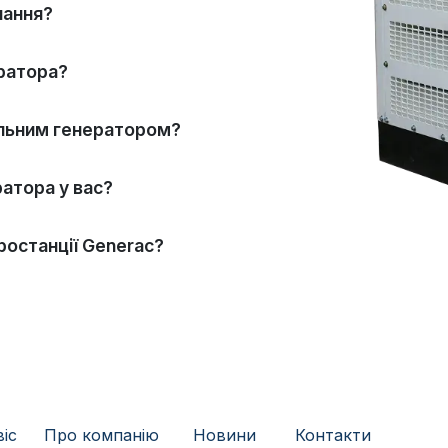
нання?
ратора?
ельним генератором?
атора у вас?
ростанції Generac?
віс
Про компанію
​
Новини
Контакти