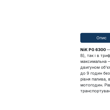
Опис
NiK PG 6300
—
В), так і в тр
максимальна —
двигуном об'є
до 9 годин бе
рівня палива, 
мотогодин. Рі
транспортуван