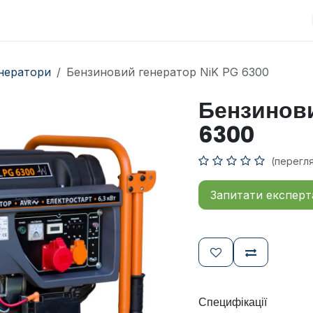
Про компанію
Новини
Контакти
енератори
Бензиновий генератор NiK PG 6300
Бензинови
6300
(перегл
Запитати експерт
Специфікації