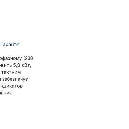
Гарантія
офазному (230
вить 5,8 кВт,
-тактним
л забезпечує
індикатор
льник