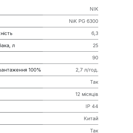
NIK
NiK PG 6300
ність
6,3
ака, л
25
90
авантаження 100%
2,7 л/год.
Так
12 місяців
IP 44
Китай
Так