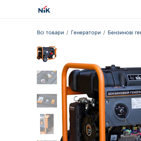
Skip to Content
Головна
Товари
Сервіс
Всі товари
Генератори
Бензинові г