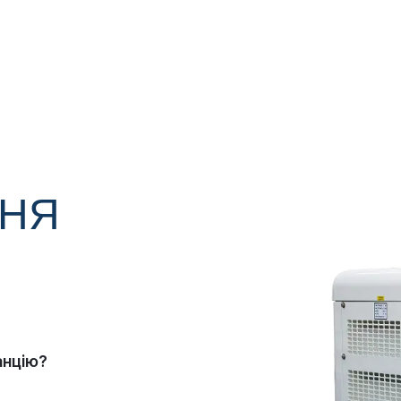
ННЯ
анцію?