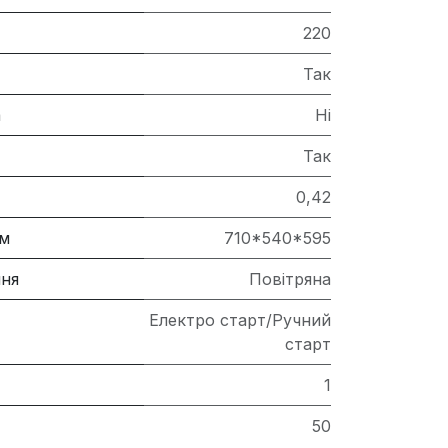
220
Так
а
Ні
Так
0,42
мм
710*540*595
ня
Повітряна
Електро старт/Ручний
старт
1
50